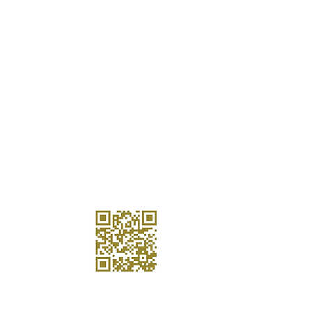
lidad de vida hasta las tecnologías, la cadena de
, la infraestructura y la fuerza laboral.
ura de la nación es lo que realmente permite a las
os países e industrias encontrar su lugar en el
mercado y prosperar.
RAÍCES
CONTÁCTENOS