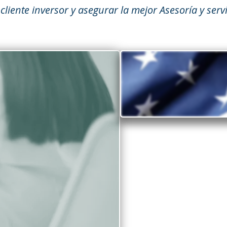
cliente inversor y asegurar la mejor Asesoría y servi
¿Por qué 
Descubra por qué Est
No faltan las razone
Estados Unidos, d