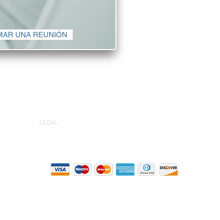
consideraciones de ca
suministro
La diversidad y apert
AR UNA REUNIÓN
empresas de todos l
LEGAL
INMIGRACIÓN
BIENES 
Política de
privacidad
© IDH Consulting Group Todos los derechos